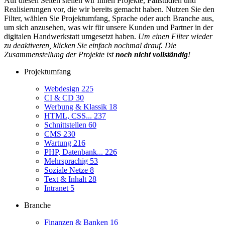
Auf diesen Seiten stellen wir Ihnen Projekte, Fallstudien und
Realisierungen vor, die wir bereits gemacht haben. Nutzen Sie den
Filter, wählen Sie Projektumfang, Sprache oder auch Branche aus,
um sich anzusehen, was wir für unsere Kunden und Partner in der
digitalen Handwerkstatt umgesetzt haben.
Um einen Filter wieder
zu deaktiveren, klicken Sie einfach nochmal drauf. Die
Zusammenstellung der Projekte ist
noch nicht vollständig
!
Projektumfang
Webdesign
225
CI & CD
30
Werbung & Klassik
18
HTML, CSS...
237
Schnittstellen
60
CMS
230
Wartung
216
PHP, Datenbank...
226
Mehrsprachig
53
Soziale Netze
8
Text & Inhalt
28
Intranet
5
Branche
Finanzen & Banken
16