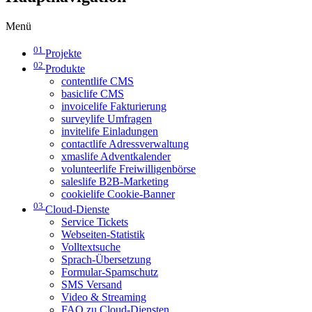
Menü
01
Projekte
02
Produkte
contentlife CMS
basiclife CMS
invoicelife Fakturierung
surveylife Umfragen
invitelife Einladungen
contactlife Adressverwaltung
xmaslife Adventkalender
volunteerlife Freiwilligenbörse
saleslife B2B-Marketing
cookielife Cookie-Banner
03
Cloud-Dienste
Service Tickets
Webseiten-Statistik
Volltextsuche
Sprach-Übersetzung
Formular-Spamschutz
SMS Versand
Video & Streaming
FAQ zu Cloud-Diensten