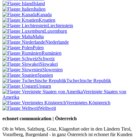
Island
Italien
Kanada
Kroatien
Liechtenstein
Luxemburg
Malta
Niederlande
Polen
Rumänien
Schweiz
Slowakei
Slowenien
Spanien
Tschechische Republik
Ungarn
Vereinigte Staaten von
Amerika
Vereinigtes Königreich
Weltweit
echonet communication | Österreich
Ob in Wien, Salzburg, Graz, Klagenfurt oder in den Ländern Tirol,
Vorarlberg, Burgenland - in ganz Österreich ist echonet für Kunden