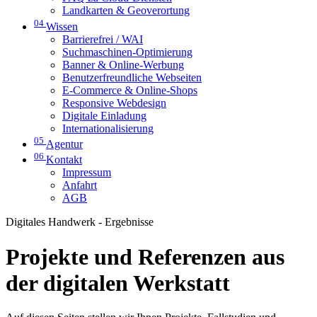
Landkarten & Geoverortung
04
Wissen
Barrierefrei / WAI
Suchmaschinen-Optimierung
Banner & Online-Werbung
Benutzerfreundliche Webseiten
E-Commerce & Online-Shops
Responsive Webdesign
Digitale Einladung
Internationalisierung
05
Agentur
06
Kontakt
Impressum
Anfahrt
AGB
Digitales Handwerk - Ergebnisse
Projekte und Referenzen aus
der digitalen Werkstatt