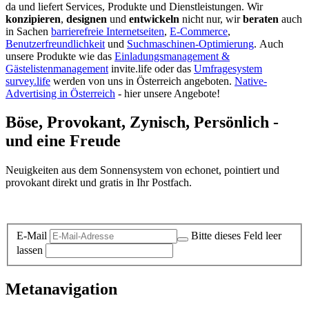
da und liefert Services, Produkte und Dienstleistungen. Wir
konzipieren
,
designen
und
entwickeln
nicht nur, wir
beraten
auch
in Sachen
barrierefreie Internetseiten
,
E-Commerce
,
Benutzerfreundlichkeit
und
Suchmaschinen-Optimierung
.
Auch
unsere Produkte wie das
Einladungsmanagement &
Gästelistenmanagement
invite.life oder das
Umfragesystem
survey.life
werden von uns in Österreich angeboten.
Native-
Advertising in Österreich
- hier unsere Angebote!
Böse, Provokant, Zynisch, Persönlich -
und eine Freude
Neuigkeiten aus dem Sonnensystem von echonet, pointiert und
provokant direkt und gratis in Ihr Postfach.
Datenschutz-Information zum Newsletter
E-Mail
Bitte dieses Feld leer
lassen
Metanavigation