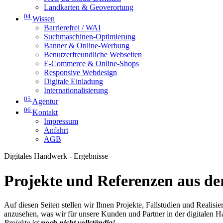
Landkarten & Geoverortung
04
Wissen
Barrierefrei / WAI
Suchmaschinen-Optimierung
Banner & Online-Werbung
Benutzerfreundliche Webseiten
E-Commerce & Online-Shops
Responsive Webdesign
Digitale Einladung
Internationalisierung
05
Agentur
06
Kontakt
Impressum
Anfahrt
AGB
Digitales Handwerk - Ergebnisse
Projekte und Referenzen aus der
Auf diesen Seiten stellen wir Ihnen Projekte, Fallstudien und Realis
anzusehen, was wir für unsere Kunden und Partner in der digitalen 
Projekte ist
noch nicht vollständig
!