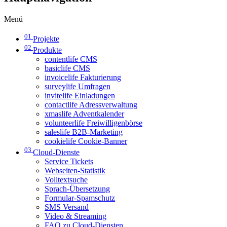
Menü
01
Projekte
02
Produkte
contentlife CMS
basiclife CMS
invoicelife Fakturierung
surveylife Umfragen
invitelife Einladungen
contactlife Adressverwaltung
xmaslife Adventkalender
volunteerlife Freiwilligenbörse
saleslife B2B-Marketing
cookielife Cookie-Banner
03
Cloud-Dienste
Service Tickets
Webseiten-Statistik
Volltextsuche
Sprach-Übersetzung
Formular-Spamschutz
SMS Versand
Video & Streaming
FAQ zu Cloud-Diensten