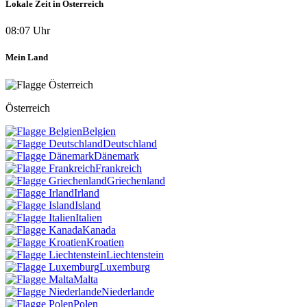
Lokale Zeit in Österreich
08:07 Uhr
Mein Land
Österreich
Belgien
Deutschland
Dänemark
Frankreich
Griechenland
Irland
Island
Italien
Kanada
Kroatien
Liechtenstein
Luxemburg
Malta
Niederlande
Polen