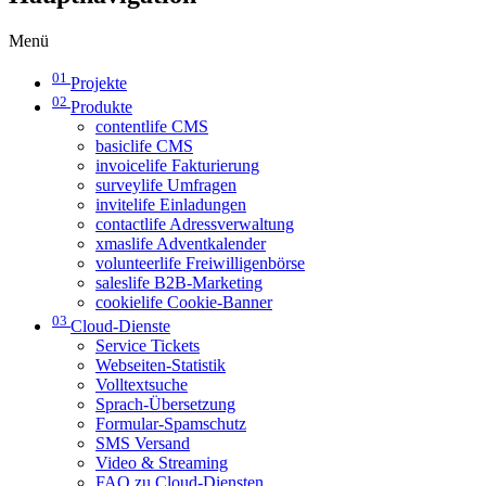
Menü
01
Projekte
02
Produkte
contentlife CMS
basiclife CMS
invoicelife Fakturierung
surveylife Umfragen
invitelife Einladungen
contactlife Adressverwaltung
xmaslife Adventkalender
volunteerlife Freiwilligenbörse
saleslife B2B-Marketing
cookielife Cookie-Banner
03
Cloud-Dienste
Service Tickets
Webseiten-Statistik
Volltextsuche
Sprach-Übersetzung
Formular-Spamschutz
SMS Versand
Video & Streaming
FAQ zu Cloud-Diensten