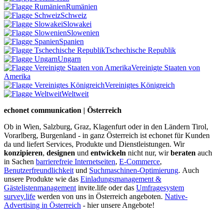
Rumänien
Schweiz
Slowakei
Slowenien
Spanien
Tschechische Republik
Ungarn
Vereinigte Staaten von
Amerika
Vereinigtes Königreich
Weltweit
echonet communication | Österreich
Ob in Wien, Salzburg, Graz, Klagenfurt oder in den Ländern Tirol,
Vorarlberg, Burgenland - in ganz Österreich ist echonet für Kunden
da und liefert Services, Produkte und Dienstleistungen. Wir
konzipieren
,
designen
und
entwickeln
nicht nur, wir
beraten
auch
in Sachen
barrierefreie Internetseiten
,
E-Commerce
,
Benutzerfreundlichkeit
und
Suchmaschinen-Optimierung
.
Auch
unsere Produkte wie das
Einladungsmanagement &
Gästelistenmanagement
invite.life oder das
Umfragesystem
survey.life
werden von uns in Österreich angeboten.
Native-
Advertising in Österreich
- hier unsere Angebote!