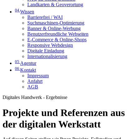
Landkarten & Geoverortung
04
Wissen
Barrierefrei / WAI
Suchmaschinen-Optimierung
Banner & Online-Werbung
Benutzerfreundliche Webseiten
E-Commerce & Online-Shops
Responsive Webdesign
Digitale Einladung
Internationalisierung
05
Agentur
06
Kontakt
Impressum
Anfahrt
AGB
Digitales Handwerk - Ergebnisse
Projekte und Referenzen aus
der digitalen Werkstatt