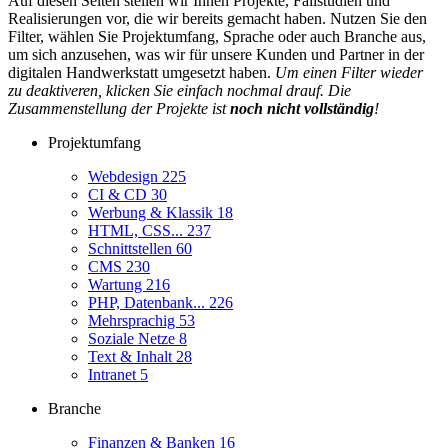
Auf diesen Seiten stellen wir Ihnen Projekte, Fallstudien und
Realisierungen vor, die wir bereits gemacht haben. Nutzen Sie den
Filter, wählen Sie Projektumfang, Sprache oder auch Branche aus,
um sich anzusehen, was wir für unsere Kunden und Partner in der
digitalen Handwerkstatt umgesetzt haben.
Um einen Filter wieder
zu deaktiveren, klicken Sie einfach nochmal drauf. Die
Zusammenstellung der Projekte ist
noch nicht vollständig
!
Projektumfang
Webdesign
225
CI & CD
30
Werbung & Klassik
18
HTML, CSS...
237
Schnittstellen
60
CMS
230
Wartung
216
PHP, Datenbank...
226
Mehrsprachig
53
Soziale Netze
8
Text & Inhalt
28
Intranet
5
Branche
Finanzen & Banken
16