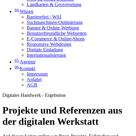
Landkarten & Geoverortung
04
Wissen
Barrierefrei / WAI
Suchmaschinen-Optimierung
Banner & Online-Werbung
Benutzerfreundliche Webseiten
E-Commerce & Online-Shops
Responsive Webdesign
Digitale Einladung
Internationalisierung
05
Agentur
06
Kontakt
Impressum
Anfahrt
AGB
Digitales Handwerk - Ergebnisse
Projekte und Referenzen aus
der digitalen Werkstatt