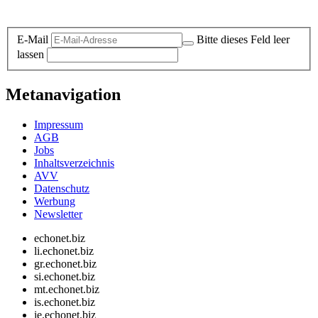
Datenschutz-Information zum Newsletter
E-Mail
Bitte dieses Feld leer
lassen
Metanavigation
Impressum
AGB
Jobs
Inhaltsverzeichnis
AVV
Datenschutz
Werbung
Newsletter
echonet.biz
li.echonet.biz
gr.echonet.biz
si.echonet.biz
mt.echonet.biz
is.echonet.biz
ie.echonet.biz