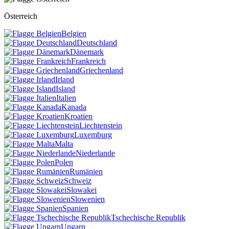
Österreich
Belgien
Deutschland
Dänemark
Frankreich
Griechenland
Irland
Island
Italien
Kanada
Kroatien
Liechtenstein
Luxemburg
Malta
Niederlande
Polen
Rumänien
Schweiz
Slowakei
Slowenien
Spanien
Tschechische Republik
Ungarn