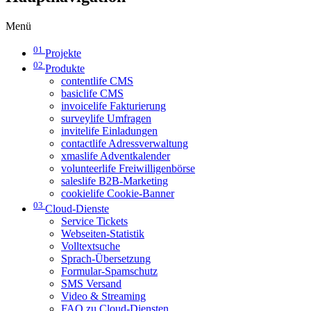
Menü
01
Projekte
02
Produkte
contentlife CMS
basiclife CMS
invoicelife Fakturierung
surveylife Umfragen
invitelife Einladungen
contactlife Adressverwaltung
xmaslife Adventkalender
volunteerlife Freiwilligenbörse
saleslife B2B-Marketing
cookielife Cookie-Banner
03
Cloud-Dienste
Service Tickets
Webseiten-Statistik
Volltextsuche
Sprach-Übersetzung
Formular-Spamschutz
SMS Versand
Video & Streaming
FAQ zu Cloud-Diensten