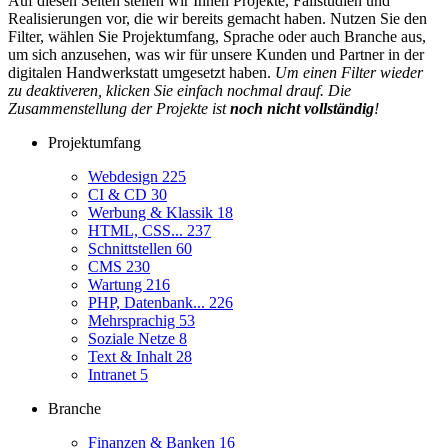
Auf diesen Seiten stellen wir Ihnen Projekte, Fallstudien und
Realisierungen vor, die wir bereits gemacht haben. Nutzen Sie den
Filter, wählen Sie Projektumfang, Sprache oder auch Branche aus,
um sich anzusehen, was wir für unsere Kunden und Partner in der
digitalen Handwerkstatt umgesetzt haben.
Um einen Filter wieder
zu deaktiveren, klicken Sie einfach nochmal drauf. Die
Zusammenstellung der Projekte ist
noch nicht vollständig
!
Projektumfang
Webdesign
225
CI & CD
30
Werbung & Klassik
18
HTML, CSS...
237
Schnittstellen
60
CMS
230
Wartung
216
PHP, Datenbank...
226
Mehrsprachig
53
Soziale Netze
8
Text & Inhalt
28
Intranet
5
Branche
Finanzen & Banken
16