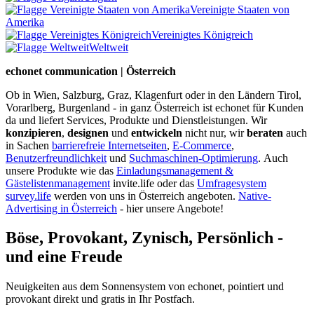
Vereinigte Staaten von
Amerika
Vereinigtes Königreich
Weltweit
echonet communication | Österreich
Ob in Wien, Salzburg, Graz, Klagenfurt oder in den Ländern Tirol,
Vorarlberg, Burgenland - in ganz Österreich ist echonet für Kunden
da und liefert Services, Produkte und Dienstleistungen. Wir
konzipieren
,
designen
und
entwickeln
nicht nur, wir
beraten
auch
in Sachen
barrierefreie Internetseiten
,
E-Commerce
,
Benutzerfreundlichkeit
und
Suchmaschinen-Optimierung
.
Auch
unsere Produkte wie das
Einladungsmanagement &
Gästelistenmanagement
invite.life oder das
Umfragesystem
survey.life
werden von uns in Österreich angeboten.
Native-
Advertising in Österreich
- hier unsere Angebote!
Böse, Provokant, Zynisch, Persönlich -
und eine Freude
Neuigkeiten aus dem Sonnensystem von echonet, pointiert und
provokant direkt und gratis in Ihr Postfach.