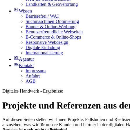
Landkarten & Geoverortung
04
Wissen
Barrierefrei / WAI
Suchmaschinen-Optimierung
Banner & Online-Werbung
Benutzerfreundliche Webseiten
E-Commerce & Online-Shops
Responsive Webdesign
Digitale Einladung
Internationalisierung
05
Agentur
06
Kontakt
Impressum
Anfahrt
AGB
Digitales Handwerk - Ergebnisse
Projekte und Referenzen aus der
Auf diesen Seiten stellen wir Ihnen Projekte, Fallstudien und Realis
anzusehen, was wir für unsere Kunden und Partner in der digitalen 
Projekte ist
noch nicht vollständig
!