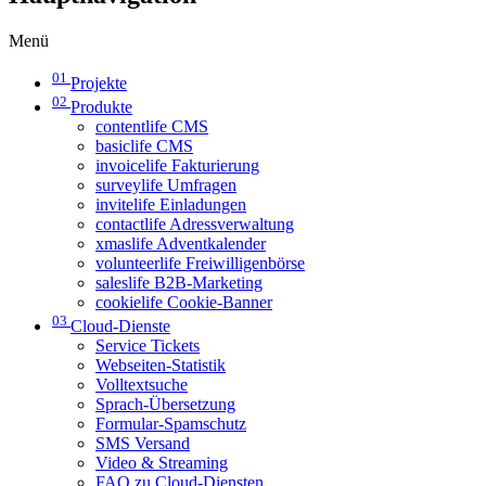
Menü
01
Projekte
02
Produkte
contentlife CMS
basiclife CMS
invoicelife Fakturierung
surveylife Umfragen
invitelife Einladungen
contactlife Adressverwaltung
xmaslife Adventkalender
volunteerlife Freiwilligenbörse
saleslife B2B-Marketing
cookielife Cookie-Banner
03
Cloud-Dienste
Service Tickets
Webseiten-Statistik
Volltextsuche
Sprach-Übersetzung
Formular-Spamschutz
SMS Versand
Video & Streaming
FAQ zu Cloud-Diensten