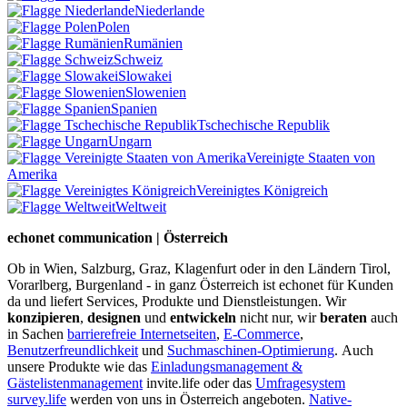
Niederlande
Polen
Rumänien
Schweiz
Slowakei
Slowenien
Spanien
Tschechische Republik
Ungarn
Vereinigte Staaten von
Amerika
Vereinigtes Königreich
Weltweit
echonet communication | Österreich
Ob in Wien, Salzburg, Graz, Klagenfurt oder in den Ländern Tirol,
Vorarlberg, Burgenland - in ganz Österreich ist echonet für Kunden
da und liefert Services, Produkte und Dienstleistungen. Wir
konzipieren
,
designen
und
entwickeln
nicht nur, wir
beraten
auch
in Sachen
barrierefreie Internetseiten
,
E-Commerce
,
Benutzerfreundlichkeit
und
Suchmaschinen-Optimierung
.
Auch
unsere Produkte wie das
Einladungsmanagement &
Gästelistenmanagement
invite.life oder das
Umfragesystem
survey.life
werden von uns in Österreich angeboten.
Native-