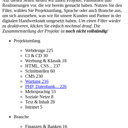
Auf diesen Seiten stellen wir Ihnen Projekte, Fallstudien und
Realisierungen vor, die wir bereits gemacht haben. Nutzen Sie den
Filter, wählen Sie Projektumfang, Sprache oder auch Branche aus,
um sich anzusehen, was wir für unsere Kunden und Partner in der
digitalen Handwerkstatt umgesetzt haben.
Um einen Filter wieder
zu deaktiveren, klicken Sie einfach nochmal drauf. Die
Zusammenstellung der Projekte ist
noch nicht vollständig
!
Projektumfang
Webdesign
225
CI & CD
30
Werbung & Klassik
18
HTML, CSS...
237
Schnittstellen
60
CMS
230
Wartung
216
PHP, Datenbank...
226
Mehrsprachig
53
Soziale Netze
8
Text & Inhalt
28
Intranet
5
Branche
Finanzen & Banken
16