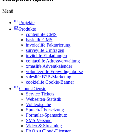
Menü
01
Projekte
02
Produkte
contentlife CMS
basiclife CMS
invoicelife Fakturierung
surveylife Umfragen
invitelife Einladungen
contactlife Adressverwaltung
xmaslife Adventkalender
volunteerlife Freiwilligenbörse
saleslife B2B-Marketing
cookielife Cookie-Banner
03
Cloud-Dienste
Service Tickets
Webseiten-Statistik
Volltextsuche
Sprach-Übersetzung
Formular-Spamschutz
SMS Versand
Video & Streaming
FAQ zu Cloud-Diensten