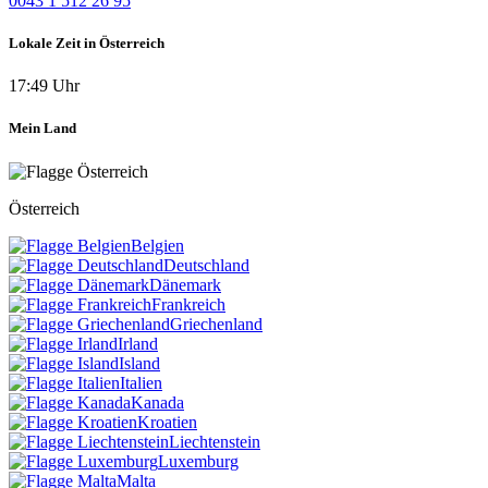
0043 1 512 26 95
Lokale Zeit in Österreich
17:49 Uhr
Mein Land
Österreich
Belgien
Deutschland
Dänemark
Frankreich
Griechenland
Irland
Island
Italien
Kanada
Kroatien
Liechtenstein
Luxemburg
Malta