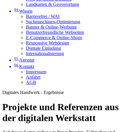
Landkarten & Geoverortung
04
Wissen
Barrierefrei / WAI
Suchmaschinen-Optimierung
Banner & Online-Werbung
Benutzerfreundliche Webseiten
E-Commerce & Online-Shops
Responsive Webdesign
Digitale Einladung
Internationalisierung
05
Agentur
06
Kontakt
Impressum
Anfahrt
AGB
Digitales Handwerk - Ergebnisse
Projekte und Referenzen aus
der digitalen Werkstatt