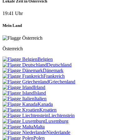
Lokale Zeit in Österreich
19:41 Uhr
Mein Land
Österreich
Belgien
Deutschland
Dänemark
Frankreich
Griechenland
Irland
Island
Italien
Kanada
Kroatien
Liechtenstein
Luxemburg
Malta
Niederlande
Polen