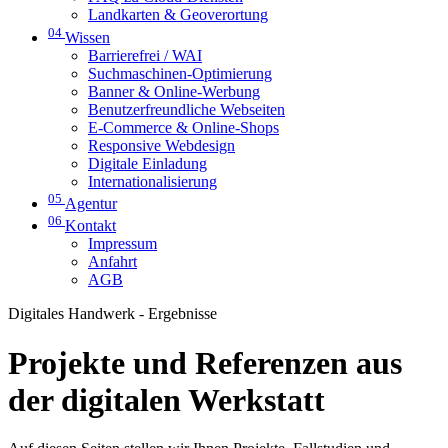
Landkarten & Geoverortung
04
Wissen
Barrierefrei / WAI
Suchmaschinen-Optimierung
Banner & Online-Werbung
Benutzerfreundliche Webseiten
E-Commerce & Online-Shops
Responsive Webdesign
Digitale Einladung
Internationalisierung
05
Agentur
06
Kontakt
Impressum
Anfahrt
AGB
Digitales Handwerk - Ergebnisse
Projekte und Referenzen aus
der digitalen Werkstatt