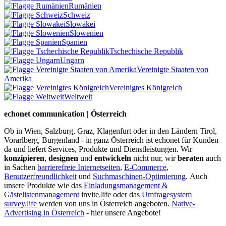
Rumänien
Schweiz
Slowakei
Slowenien
Spanien
Tschechische Republik
Ungarn
Vereinigte Staaten von
Amerika
Vereinigtes Königreich
Weltweit
echonet communication | Österreich
Ob in Wien, Salzburg, Graz, Klagenfurt oder in den Ländern Tirol,
Vorarlberg, Burgenland - in ganz Österreich ist echonet für Kunden
da und liefert Services, Produkte und Dienstleistungen. Wir
konzipieren
,
designen
und
entwickeln
nicht nur, wir
beraten
auch
in Sachen
barrierefreie Internetseiten
,
E-Commerce
,
Benutzerfreundlichkeit
und
Suchmaschinen-Optimierung
.
Auch
unsere Produkte wie das
Einladungsmanagement &
Gästelistenmanagement
invite.life oder das
Umfragesystem
survey.life
werden von uns in Österreich angeboten.
Native-
Advertising in Österreich
- hier unsere Angebote!