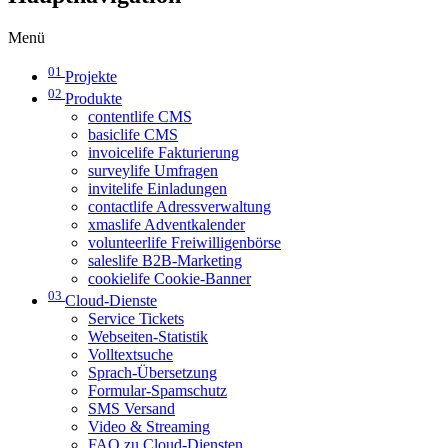
Menü
01
Projekte
02
Produkte
contentlife CMS
basiclife CMS
invoicelife Fakturierung
surveylife Umfragen
invitelife Einladungen
contactlife Adressverwaltung
xmaslife Adventkalender
volunteerlife Freiwilligenbörse
saleslife B2B-Marketing
cookielife Cookie-Banner
03
Cloud-Dienste
Service Tickets
Webseiten-Statistik
Volltextsuche
Sprach-Übersetzung
Formular-Spamschutz
SMS Versand
Video & Streaming
FAQ zu Cloud-Diensten