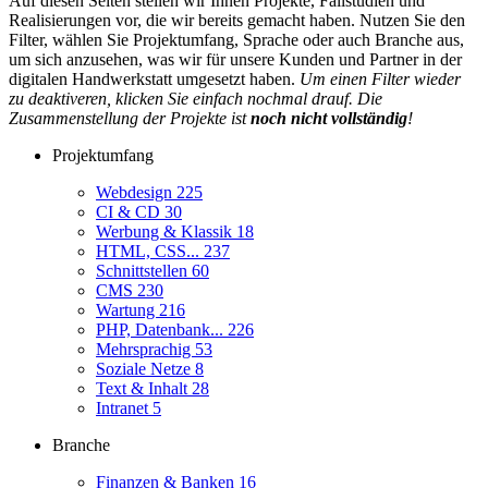
Auf diesen Seiten stellen wir Ihnen Projekte, Fallstudien und
Realisierungen vor, die wir bereits gemacht haben. Nutzen Sie den
Filter, wählen Sie Projektumfang, Sprache oder auch Branche aus,
um sich anzusehen, was wir für unsere Kunden und Partner in der
digitalen Handwerkstatt umgesetzt haben.
Um einen Filter wieder
zu deaktiveren, klicken Sie einfach nochmal drauf. Die
Zusammenstellung der Projekte ist
noch nicht vollständig
!
Projektumfang
Webdesign
225
CI & CD
30
Werbung & Klassik
18
HTML, CSS...
237
Schnittstellen
60
CMS
230
Wartung
216
PHP, Datenbank...
226
Mehrsprachig
53
Soziale Netze
8
Text & Inhalt
28
Intranet
5
Branche
Finanzen & Banken
16