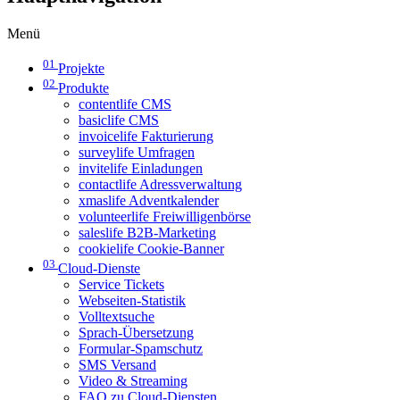
Menü
01
Projekte
02
Produkte
contentlife CMS
basiclife CMS
invoicelife Fakturierung
surveylife Umfragen
invitelife Einladungen
contactlife Adressverwaltung
xmaslife Adventkalender
volunteerlife Freiwilligenbörse
saleslife B2B-Marketing
cookielife Cookie-Banner
03
Cloud-Dienste
Service Tickets
Webseiten-Statistik
Volltextsuche
Sprach-Übersetzung
Formular-Spamschutz
SMS Versand
Video & Streaming
FAQ zu Cloud-Diensten