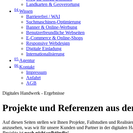
Landkarten & Geoverortung
04
Wissen
Barrierefrei / WAI
Suchmaschinen-Optimierung
Banner & Online-Werbung
Benutzerfreundliche Webseiten
E-Commerce & Online-Shops
Responsive Webdesign
Digitale Einladung
Internationalisierung
05
Agentur
06
Kontakt
Impressum
Anfahrt
AGB
Digitales Handwerk - Ergebnisse
Projekte und Referenzen aus der
Auf diesen Seiten stellen wir Ihnen Projekte, Fallstudien und Realis
anzusehen, was wir für unsere Kunden und Partner in der digitalen 
Projekte ist
noch nicht vollständig
!