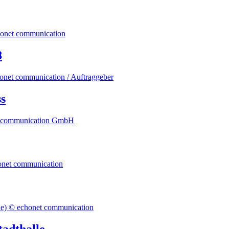
8
s
adthalle