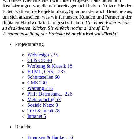
Auf diesen Seiten stellen wir Ihnen Projekte, Fallstudien und
Realisierungen vor, die wir bereits gemacht haben. Nutzen Sie den
Filter, wählen Sie Projektumfang, Sprache oder auch Branche aus,
um sich anzusehen, was wir für unsere Kunden und Partner in der
digitalen Handwerkstatt umgesetzt haben.
Um einen Filter wieder
zu deaktiveren, klicken Sie einfach nochmal drauf. Die
Zusammenstellung der Projekte ist
noch nicht vollständig
!
Projektumfang
Webdesign
225
CI & CD
30
Werbung & Klassik
18
HTML, CSS...
237
Schnittstellen
60
CMS
230
Wartung
216
PHP, Datenbank...
226
Mehrsprachig
53
Soziale Netze
8
Text & Inhalt
28
Intranet
5
Branche
Finanzen & Banken
16