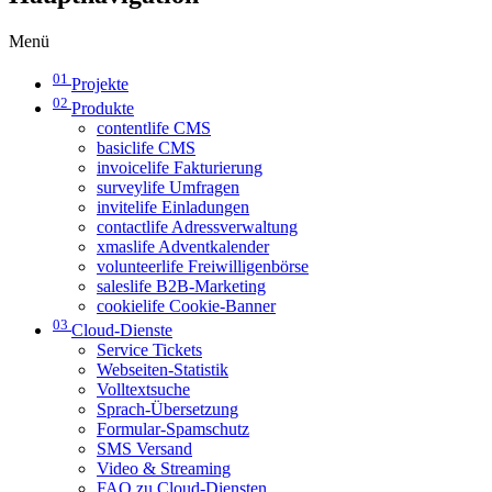
Menü
01
Projekte
02
Produkte
contentlife CMS
basiclife CMS
invoicelife Fakturierung
surveylife Umfragen
invitelife Einladungen
contactlife Adressverwaltung
xmaslife Adventkalender
volunteerlife Freiwilligenbörse
saleslife B2B-Marketing
cookielife Cookie-Banner
03
Cloud-Dienste
Service Tickets
Webseiten-Statistik
Volltextsuche
Sprach-Übersetzung
Formular-Spamschutz
SMS Versand
Video & Streaming
FAQ zu Cloud-Diensten