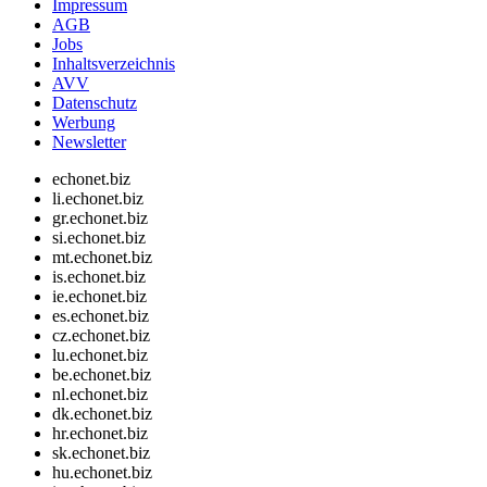
Impressum
AGB
Jobs
Inhaltsverzeichnis
AVV
Datenschutz
Werbung
Newsletter
echonet.biz
li.echonet.biz
gr.echonet.biz
si.echonet.biz
mt.echonet.biz
is.echonet.biz
ie.echonet.biz
es.echonet.biz
cz.echonet.biz
lu.echonet.biz
be.echonet.biz
nl.echonet.biz
dk.echonet.biz
hr.echonet.biz
sk.echonet.biz
hu.echonet.biz