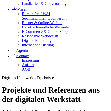
Landkarten & Geoverortung
04
Wissen
Barrierefrei / WAI
Suchmaschinen-Optimierung
Banner & Online-Werbung
Benutzerfreundliche Webseiten
E-Commerce & Online-Shops
Responsive Webdesign
Digitale Einladung
Internationalisierung
05
Agentur
06
Kontakt
Impressum
Anfahrt
AGB
Digitales Handwerk - Ergebnisse
Projekte und Referenzen aus
der digitalen Werkstatt