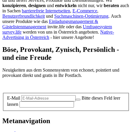
da und liefert Services, Produkte und Dienstleistungen. Wir
konzipieren
,
designen
und
entwickeln
nicht nur, wir
beraten
auch
in Sachen
barrierefreie Internetseiten
,
E-Commerce
,
Benutzerfreundlichkeit
und
Suchmaschinen-Optimierung
.
Auch
unsere Produkte wie das
Einladungsmanagement &
Gästelistenmanagement
invite.life oder das
Umfragesystem
survey.life
werden von uns in Österreich angeboten.
Native-
Advertising in Österreich
- hier unsere Angebote!
Böse, Provokant, Zynisch, Persönlich -
und eine Freude
Neuigkeiten aus dem Sonnensystem von echonet, pointiert und
provokant direkt und gratis in Ihr Postfach.
Datenschutz-Information zum Newsletter
E-Mail
Bitte dieses Feld leer
lassen
Metanavigation