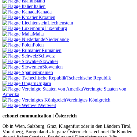
Island
Italien
Kanada
Kroatien
Liechtenstein
Luxemburg
Malta
Niederlande
Polen
Rumänien
Schweiz
Slowakei
Slowenien
Spanien
Tschechische Republik
Ungarn
Vereinigte Staaten von
Amerika
Vereinigtes Königreich
Weltweit
echonet communication | Österreich
Ob in Wien, Salzburg, Graz, Klagenfurt oder in den Ländern Tirol,
Vorarlberg, Burgenland - in ganz Österreich ist echonet für Kunden